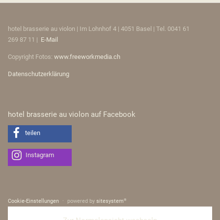
hotel brasserie au violon | Im Lohnhof 4 | 4051 Basel | Tel. 0041 61
269 87 11 |
E-Mail
Copyright Fotos:
www.freeworkmedia.ch
Datenschutzerklärung
hotel brasserie au violon auf Facebook
teilen
Instagram
®
Cookie-Einstellungen
powered by
sitesystem