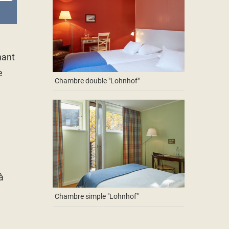
nant
e
Chambre double "Lohnhof"
à
Chambre simple "Lohnhof"