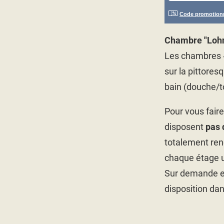
Code promotion
Chambre "Loh
Les chambres «
sur la pittores
bain (douche/to
Pour vous fair
disposent
pas 
totalement ren
chaque étage u
Sur demande et 
disposition da