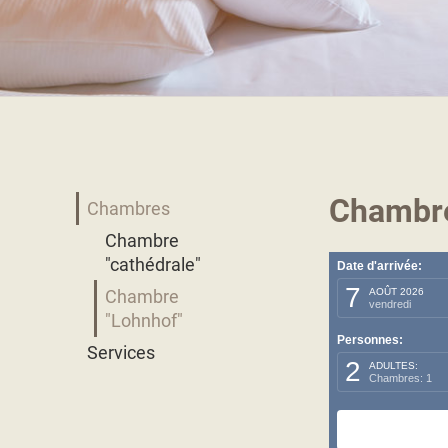
Chambre
Chambres
Chambre
"cathédrale"
Date d'arrivée:
7
Chambre
AOÛT 2026
vendredi
"Lohnhof"
Personnes:
Services
2
ADULTES:
Chambres: 1