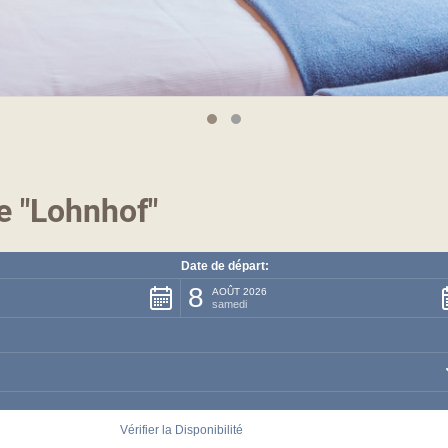
 "Lohnhof"
Date de départ:
8
AOÛT 2026
samedi