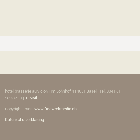
hotel brasserie au violon | Im Lohnhof 4 | 4051 Basel | Tel. 0041 61
269 87 11 |
E-Mail
Copyright Fotos:
www.freeworkmedia.ch
Datenschutzerklärung