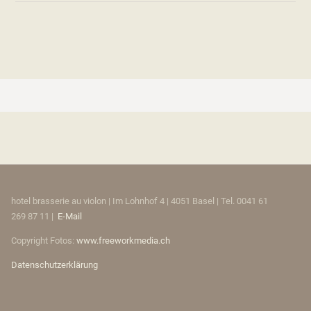
hotel brasserie au violon | Im Lohnhof 4 | 4051 Basel | Tel. 0041 61
269 87 11 |
E-Mail
Copyright Fotos:
www.freeworkmedia.ch
Datenschutzerklärung